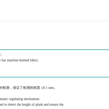
等。
e bar machine knitted fabric.
测，保证了检测的精度 ±0.1 mm。
omatic regulating mechanism.
 to detect the height of plush and ensure the