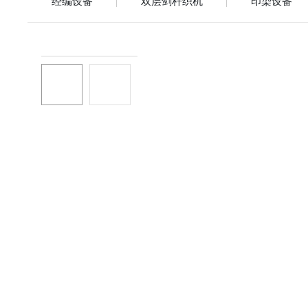
经编设备
双层剑杆织机
印染设备