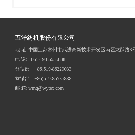
五洋纺机股份有限公司
地 址: 中国江苏常州市武进高新技术开发区南区龙跃路3
电 话:
+
86)519-86535838
外贸部：
+86)519-86229033
营销部：
+86)519-86535838
邮 箱:
wmq@wytex.com