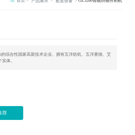
首页
GE3280智能织物分割机
产品展示
配套设备
饰的综合性国家高新技术企业。拥有五洋纺机、五洋赛德、艾
个实体。
推荐